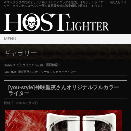
ホストクラブ専門のオリジナルノベルティグッズを販売。オリジナルライター、写真入りライ
ター、オリジナルコースター等を業界最安値の激安価格で販売しております
MENU
ギャラリー
HOME
»
ギャラリー
»
CL-01
,
両面印刷
»
[you-style]神咲聖夜さんオリジナルフルカラーライター
[you-style]神咲聖夜さんオリジナルフルカラー
ライター
投稿日 : 2016年2月12日