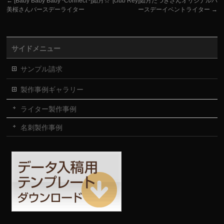
←
[Baby Baby Baby~Connect~]如月☆
[club Rey]如月たつきさんオリジナルバ
美桜さんバースデーライター
ースデーイベントライター
→
サイドメニュー
サンプル請求
製作事例ギャラリー
ライター製作事例
名刺製作事例