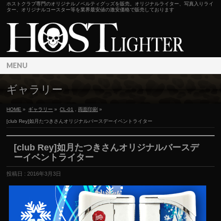
ホストクラブ専門のオリジナルノベルティグッズを販売。オリジナルライター、写真入りライ
ター、オリジナルコースター等を業界最安値の激安価格で販売しております
MENU
ギャラリー
HOME
»
ギャラリー
»
CL-01
,
両面印刷
»
[club Rey]如月たつきさんオリジナルバースデーイベントライター
[club Rey]如月たつきさんオリジナルバースデ
ーイベントライター
投稿日 : 2016年3月3日