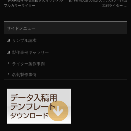
←
[you-style]神咲聖夜さんオリジナル
[Dream]大空大地さんフルカラー両面
フルカラーライター
印刷ライター
→
サイドメニュー
サンプル請求
製作事例ギャラリー
ライター製作事例
名刺製作事例