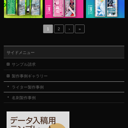
1
2
›
»
サイドメニュー
サンプル請求
製作事例ギャラリー
ライター製作事例
名刺製作事例