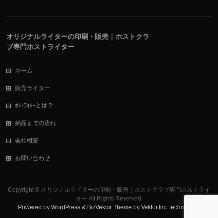
オリジナルライターの印刷・販売｜ホストクラ
ブ専門ホストライター
ホーム
販売ライター
ﾎｽﾄﾗｲﾀｰとは？
納品までの流れ
会社概要
お問い合わせ
Copyright ©
オリジナルライターの印刷・販売｜ホストクラブ専門ホストライ
ター
All Rights Reserved.
Powered by
WordPress
&
BizVektor Theme
by
Vektor,Inc.
technology.