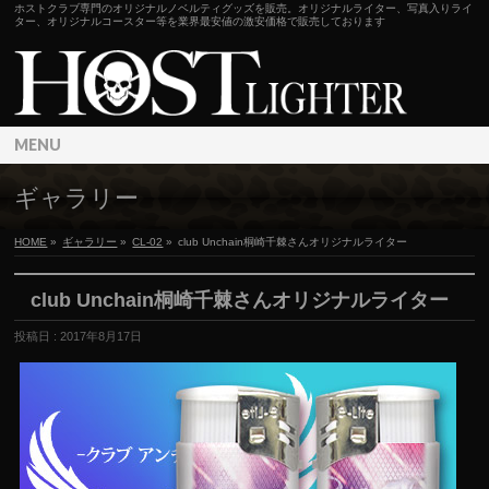
ホストクラブ専門のオリジナルノベルティグッズを販売。オリジナルライター、写真入りライ
ター、オリジナルコースター等を業界最安値の激安価格で販売しております
MENU
ギャラリー
HOME
»
ギャラリー
»
CL-02
»
club Unchain桐崎千棘さんオリジナルライター
club Unchain桐崎千棘さんオリジナルライター
投稿日 : 2017年8月17日