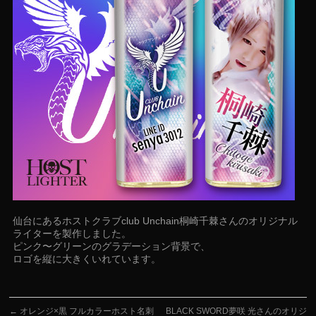
仙台にあるホストクラブclub Unchain桐崎千棘さんのオリジナル
ライターを製作しました。
ピンク〜グリーンのグラデーション背景で、
ロゴを縦に大きくいれています。
←
オレンジ×黒 フルカラーホスト名刺
BLACK SWORD夢咲 光さんのオリジ