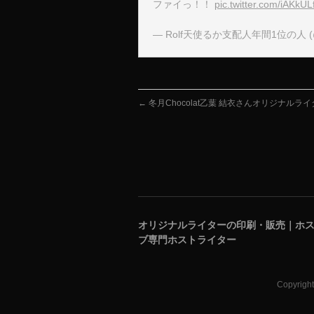
ファイっ！！
pic.twitter.com/iAKkU
— Rolf天使るか支配人年間1位の人 (@B
←
冬月Chocolat乙葉 結衣さんオリジナルラ
オリジナルライターの印刷・販売｜ホ
ブ専門ホストライター
Copyrigh