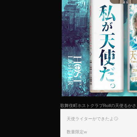
歌舞伎町ホストクラブRolfの天使るか
天使ライターができたよ🙄
数量限定w