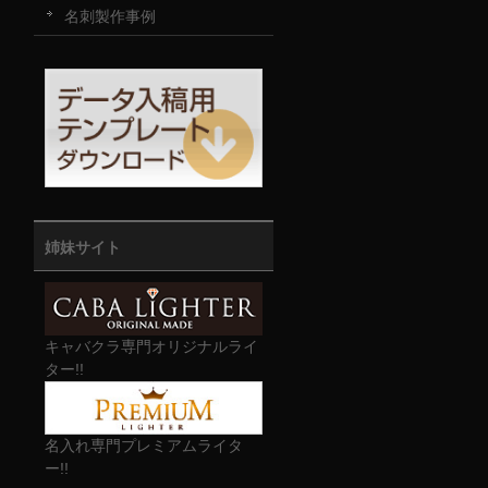
名刺製作事例
姉妹サイト
キャバクラ専門オリジナルライ
ター!!
名入れ専門プレミアムライタ
ー!!