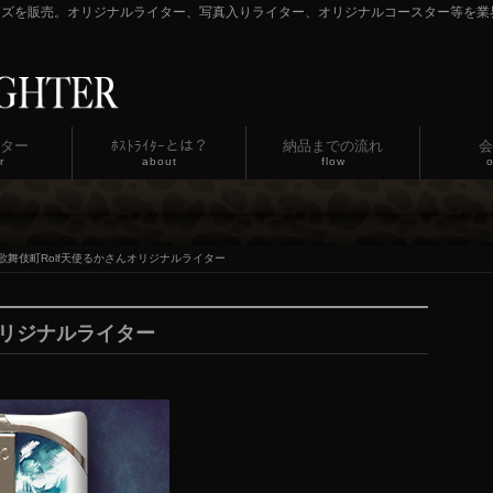
ッズを販売。オリジナルライター、写真入りライター、オリジナルコースター等を業
ター
ﾎｽﾄﾗｲﾀｰとは？
納品までの流れ
会
r
about
flow
o
歌舞伎町Rolf天使るかさんオリジナルライター
オリジナルライター