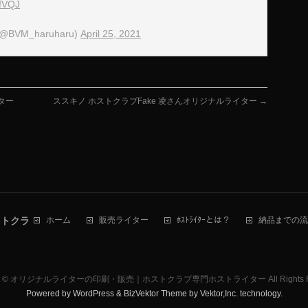
LfVQJ
VM_haruharu)
April 25, 2021
イター
ススキノ ホストクラブFake 凌さんオリジナルライター
→
ストクラ
ホーム
販売ライター
ﾎｽﾄﾗｲﾀｰとは？
納品までの流
t ©
オリジナルライターの印刷・販売｜ホストクラブ専門ホストライター
All Rights
Powered by
WordPress
&
BizVektor Theme
by
Vektor,Inc.
technology.