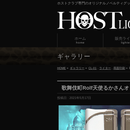
ホストクラブ専門のオリジナルノベルティグ
ホーム
販売ライ
home
lighte
ギャラリー
HOME
»
ギャラリー
»
CL-01
,
ライター
,
両面印刷
»
歌舞伎町Rolf天使るかさん
投稿日 : 2021年5月17日