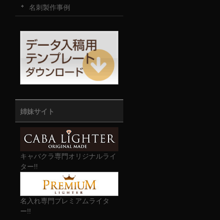
名刺製作事例
姉妹サイト
キャバクラ専門オリジナルライ
ター!!
名入れ専門プレミアムライタ
ー!!