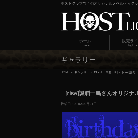
ホストクラブ専門のオリジナルノベルティグ
ホーム
販売ライ
home
lighte
ギャラリー
HOME
»
ギャラリー
»
CL-01
,
両面印刷
»
[rise]
[rise]誠潤一馬さんオリジ
投稿日 : 2016年9月21日