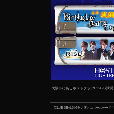
大阪市にあるホストクラブRISEの誠
←
[CLUB SEALS]桜咲大牙さんバースデー
ー