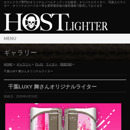
ホストクラブ専門のオリジナルノベルティグッズを販売。オリジナルライター、写真入りライ
ター、オリジナルコースター等を業界最安値の激安価格で販売しております
MENU
ギャラリー
HOME
»
ギャラリー
»
CL-01
,
ライター
,
両面印刷
»
千葉LUXY 舞さんオリジナルライター
千葉LUXY 舞さんオリジナルライター
投稿日 : 2020年4月10日