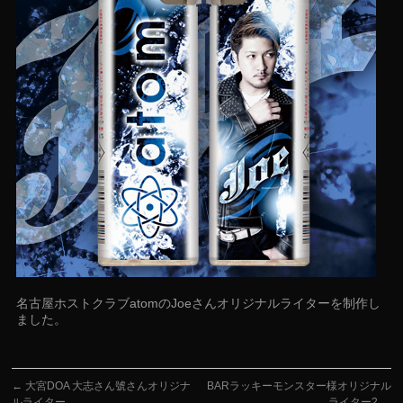
名古屋ホストクラブatomのJoeさんオリジナルライターを制作し
ました。
←
大宮DOA 大志さん號さんオリジナ
BARラッキーモンスター様オリジナル
ルライター
ライター2
→