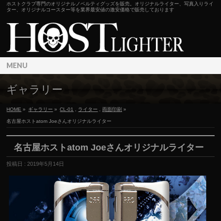
ホストクラブ専門のオリジナルノベルティグッズを販売。オリジナルライター、写真入りライ
ター、オリジナルコースター等を業界最安値の激安価格で販売しております
MENU
ギャラリー
HOME
»
ギャラリー
»
CL-01
,
ライター
,
両面印刷
»
名古屋ホストatom Joeさんオリジナルライター
名古屋ホストatom Joeさんオリジナルライター
投稿日 : 2019年5月14日