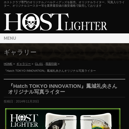
ホストクラブ専門のオリジナルノベルティグッズを販売。オリジナルライター、写真入りライ
ター、オリジナルコースター等を業界最安値の激安価格で販売しております
MENU
ギャラリー
HOME
»
ギャラリー
»
CL-01
,
両面印刷
»
『Hatch TOKYO INNOVATION』鳳城礼央さんオリジナル写真ライター
『Hatch TOKYO INNOVATION』鳳城礼央さん
オリジナル写真ライター
投稿日 : 2014年11月20日