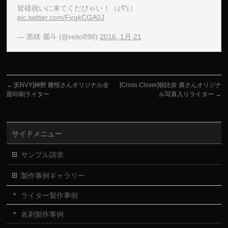
皆様祝いに来てくだぴゃい！（≧∇≦）
pic.twitter.com/FjrgkCGA0J
— 黒咲 麗斗 (@reito898)
2016, 1月 21
←
[ENVY]神野 勝悟さんオリジナル全
[Cross Clover]朝比奈 廣さんオリジナ
面印刷ライター
ル写真入りライター
→
サイドメニュー
サンプル請求
製作事例ギャラリー
ライター製作事例
名刺製作事例