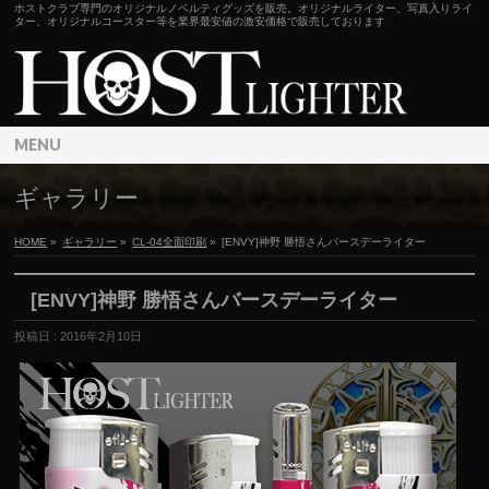
ホストクラブ専門のオリジナルノベルティグッズを販売。オリジナルライター、写真入りライ
ター、オリジナルコースター等を業界最安値の激安価格で販売しております
MENU
ギャラリー
HOME
»
ギャラリー
»
CL-04全面印刷
»
[ENVY]神野 勝悟さんバースデーライター
[ENVY]神野 勝悟さんバースデーライター
投稿日 : 2016年2月10日