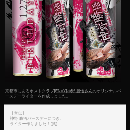
京都市にあるホストクラブ
[ENVY]神野 勝悟さん
のオリジナルバ
ースデーライターを作成しました。
【宣伝】
神野 勝悟バースデーにつき、
ライター作りました！(笑)