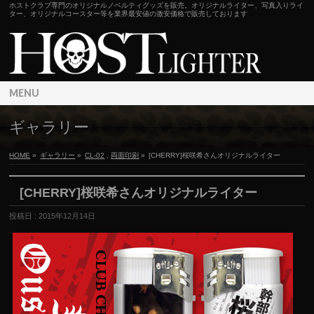
ホストクラブ専門のオリジナルノベルティグッズを販売。オリジナルライター、写真入りライ
ター、オリジナルコースター等を業界最安値の激安価格で販売しております
MENU
ギャラリー
HOME
»
ギャラリー
»
CL-02
,
両面印刷
»
[CHERRY]桜咲希さんオリジナルライター
[CHERRY]桜咲希さんオリジナルライター
投稿日 : 2015年12月14日