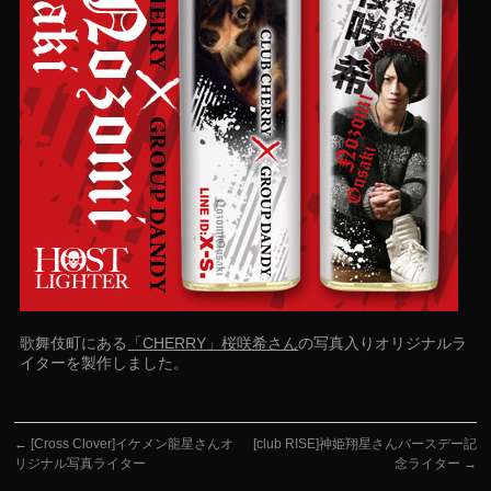
歌舞伎町にある
「CHERRY」桜咲希さん
の写真入りオリジナルラ
イターを製作しました。
←
[Cross Clover]イケメン龍星さんオ
[club RISE]神姫翔星さんバースデー記
リジナル写真ライター
念ライター
→