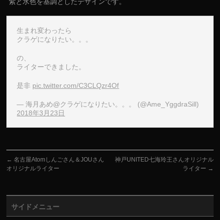
紫と水色を基調としたデザインです。
生まれ変わったら
クラゲになりたい。。。
の、
ライターできました。
是非
pic.twitter.com/C3CLQzr4Of
— 海月あめ@クラゲになりたい。。。 (@Ame_YggdraSill)
2018年3月23日
←
名古屋Atomしんごさん＆JOUさん
神戸UNITED七海玲王さんオリジナル
オリジナルライター
ライター
→
サイドメニュー