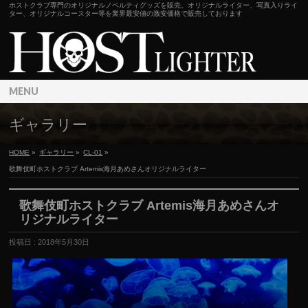
ホストクラブ専門のオリジナルノベルティグッズを販売。オリジナルライター、写真入りライ
ター、オリジナルコースター等を業界最安値の激安価格で販売しております
MENU
ギャラリー
HOME
»
ギャラリー
»
CL-01
»
歌舞伎町ホストクラブ Artemis海月あめさんオリジナルライター
歌舞伎町ホストクラブ Artemis海月あめさんオ
リジナルライター
投稿日 : 2018年5月30日