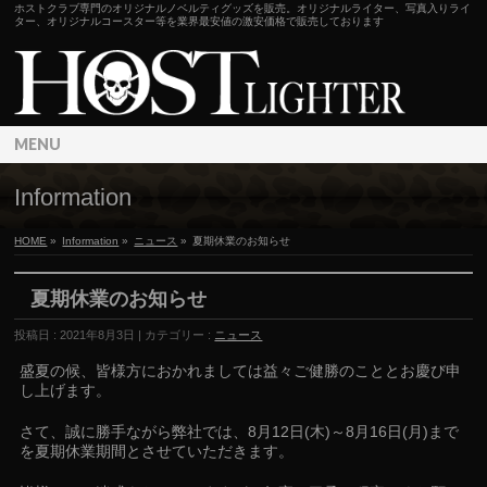
ホストクラブ専門のオリジナルノベルティグッズを販売。オリジナルライター、写真入りライ
ター、オリジナルコースター等を業界最安値の激安価格で販売しております
MENU
Information
HOME
»
Information
»
ニュース
»
夏期休業のお知らせ
夏期休業のお知らせ
投稿日 : 2021年8月3日 | カテゴリー :
ニュース
盛夏の候、皆様方におかれましては益々ご健勝のこととお慶び申
し上げます。
さて、誠に勝手ながら弊社では、8月12日(木)～8月16日(月)まで
を夏期休業期間とさせていただきます。